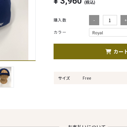
¥
3,960
(税込)
購入数
カラー
カー
サイズ
Free
お⽀払いについて