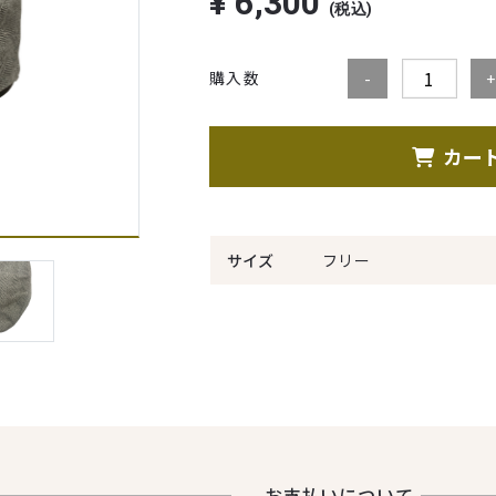
¥
6,300
(税込)
購入数
カー
サイズ
フリー
お⽀払いについて