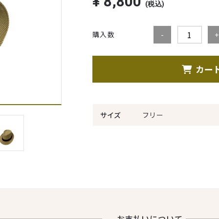
¥
8,800
(税込)
購入数
カー
サイズ
フリー
お⽀払いについて