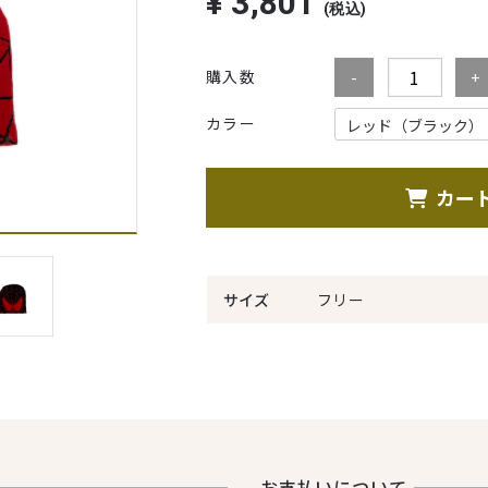
¥
3,801
(税込)
購入数
カラー
カー
サイズ
フリー
お⽀払いについて