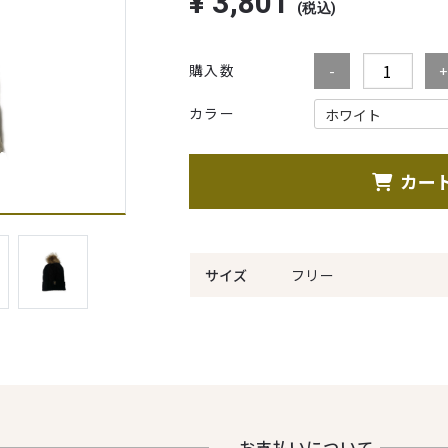
¥
3,801
(税込)
購入数
カラー
カー
サイズ
フリー
お⽀払いについて