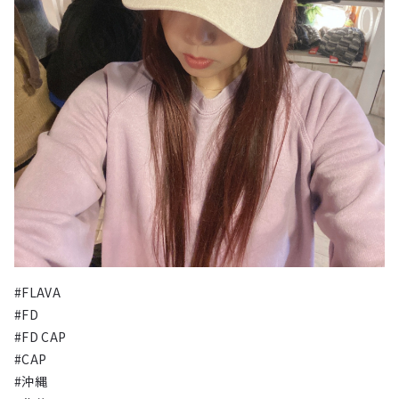
#FLAVA
#FD
#FD CAP
#CAP
#沖縄