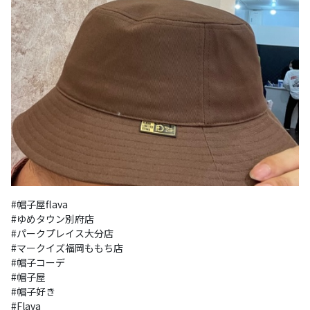
#帽子屋flava 

#ゆめタウン別府店 

#パークプレイス大分店 

#マークイズ福岡ももち店 

#帽子コーデ 

#帽子屋 

#帽子好き 

#Flava 
