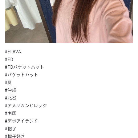
#FLAVA
#FD
#FDバケットハット
#バケットハット
#夏
#沖縄
#北谷
#アメリカンビレッジ
#南国
#デポアイランド
#帽子
#帽子好き