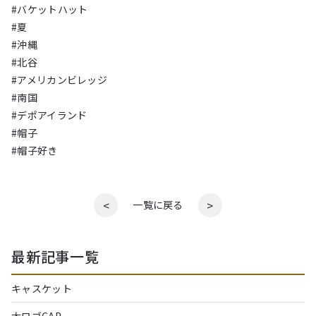
#バケットハット
#夏
#沖縄
#北谷
#アメリカンビレッジ
#南国
#デポアイランド
#帽子
#帽子好き
<
>
一覧に戻る
最新記事一覧
キャスケット
太ロゴCAP