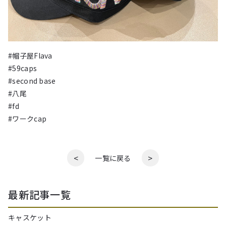
#帽子屋Flava
#59caps
#second base
#八尾
#fd
#ワークcap
<
>
一覧に戻る
最新記事一覧
キャスケット