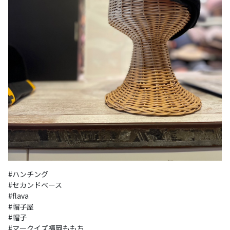
#ハンチング

#セカンドベース

#flava

#帽子屋

#帽子

#マークイズ福岡ももち
