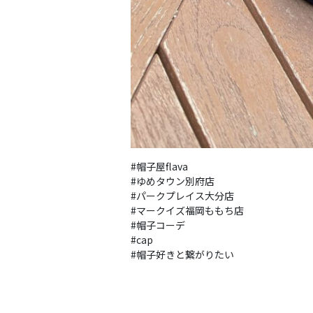
#帽子屋flava

#ゆめタウン別府店 

#パークプレイス大分店 

#マークイズ福岡ももち店 

#帽子コーデ 

#cap 

#帽子好きと繋がりたい